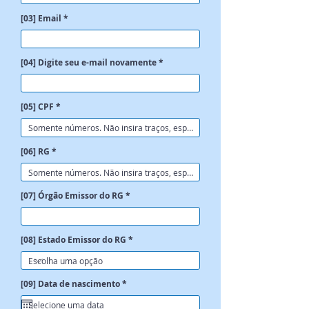
[03] Email
[04] Digite seu e-mail novamente
[05] CPF
[06] RG
[07] Órgão Emissor do RG
[08] Estado Emissor do RG
r
[09] Data de nascimento
*
e
q
u