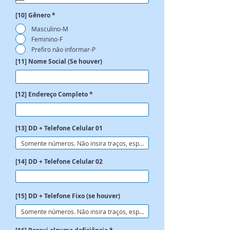
i
r
[10] Gênero
*
e
d
Masculino-M
Feminino-F
Prefiro não informar-P
[11] Nome Social (Se houver)
[12] Endereço Completo
[13] DD + Telefone Celular 01
[14] DD + Telefone Celular 02
[15] DD + Telefone Fixo (se houver)