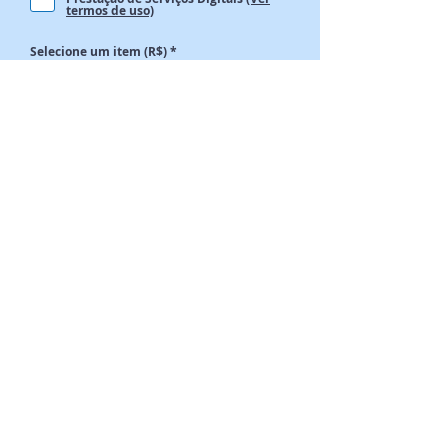
termos de uso)
Selecione um item (R$)
*
Estou ciente do pagamento da taxa de
inscrição - R$65
Finalizar Inscrição
INSTITUTO AÇÃO BRASIL
CNPJ:
22.778.915
/0001-65
CONTATO@ACAOBRASIL.ORG.BR
DIREÇÃO EXECUTIVA
DEPARTAMENTO DE RECURSOS HUMANOS