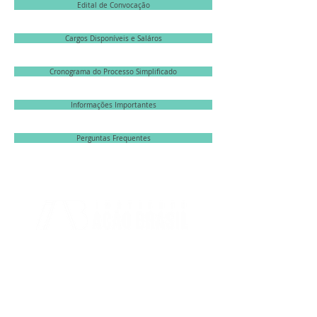
Edital de Convocação
Cargos Disponíveis e Saláros
Cronograma do Processo Simplificado
Informações Importantes
Perguntas Frequentes
INSTITUTO AÇÃO BRASIL
CNPJ:
22.778.915
/0001-65
CONTATO@ACAOBRASIL.ORG.BR
DIREÇÃO EXECUTIVA