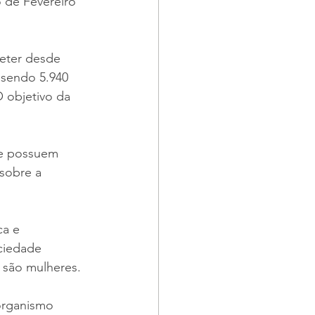
 de Fevereiro 
eter desde 
 sendo 5.940 
 objetivo da 
ue possuem 
sobre a 
ca e 
ciedade 
 são mulheres.
organismo 