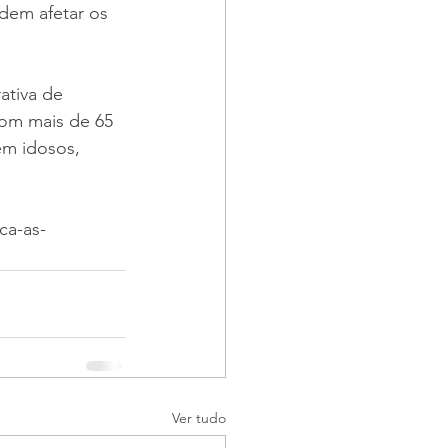
dem afetar os 
tiva de 
com mais de 65 
m idosos, 
ca-as-
Ver tudo