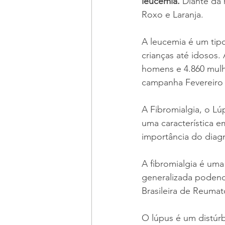
leucemia.
 Diante da
Roxo e Laranja.
A leucemia é um tip
crianças até idosos.
homens e 4.860 mulh
campanha Fevereiro L
A Fibromialgia, o L
uma característica 
importância do diag
A fibromialgia é uma
generalizada podend
Brasileira de Reumat
O lúpus é um distúr