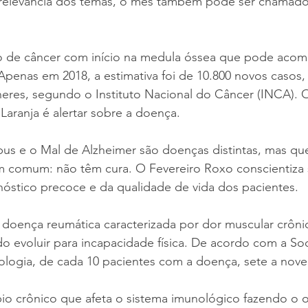
 relevância dos temas, o mês também pode ser chamado
o de câncer com início na medula óssea que pode acom
 Apenas em 2018, a estimativa foi de 10.800 novos casos,
eres, segundo o Instituto Nacional do Câncer (INCA). O
aranja é alertar sobre a doença.
úpus e o Mal de Alzheimer são doenças distintas, mas q
em comum: não têm cura. O Fevereiro Roxo conscientiza 
nóstico precoce e da qualidade de vida dos pacientes.
 doença reumática caracterizada por dor muscular crôni
o evoluir para incapacidade física. De acordo com a So
ologia, de cada 10 pacientes com a doença, sete a nove
bio crônico que afeta o sistema imunológico fazendo o 