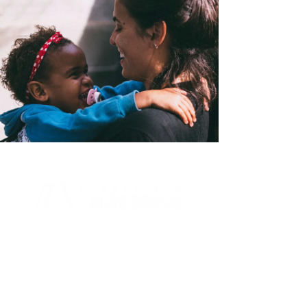
INSTITUTO AÇÃO BRASIL
CNPJ:
22.778.915
/0001-65
CONTATO@ACAOBRASIL.ORG.BR
DIREÇÃO EXECUTIVA
DEPARTAMENTO DE RECURSOS HUMANOS